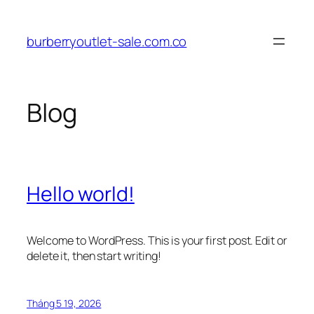
Chuyển
đến
burberryoutlet-sale.com.co
phần
nội
dung
Blog
Hello world!
Welcome to WordPress. This is your first post. Edit or
delete it, then start writing!
Tháng 5 19, 2026